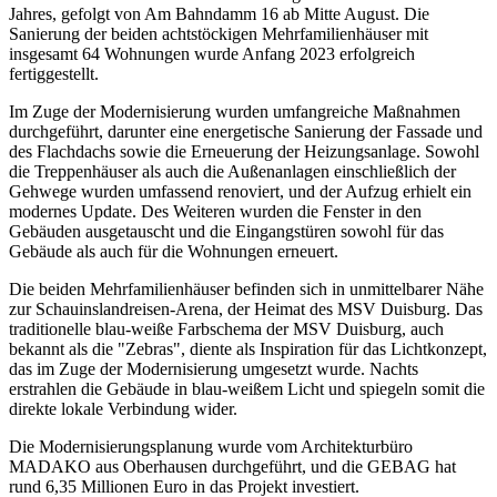
Jahres, gefolgt von Am Bahndamm 16 ab Mitte August. Die
Sanierung der beiden achtstöckigen Mehrfamilienhäuser mit
insgesamt 64 Wohnungen wurde Anfang 2023 erfolgreich
fertiggestellt.
Im Zuge der Modernisierung wurden umfangreiche Maßnahmen
durchgeführt, darunter eine energetische Sanierung der Fassade und
des Flachdachs sowie die Erneuerung der Heizungsanlage. Sowohl
die Treppenhäuser als auch die Außenanlagen einschließlich der
Gehwege wurden umfassend renoviert, und der Aufzug erhielt ein
modernes Update. Des Weiteren wurden die Fenster in den
Gebäuden ausgetauscht und die Eingangstüren sowohl für das
Gebäude als auch für die Wohnungen erneuert.
Die beiden Mehrfamilienhäuser befinden sich in unmittelbarer Nähe
zur Schauinslandreisen-Arena, der Heimat des MSV Duisburg. Das
traditionelle blau-weiße Farbschema der MSV Duisburg, auch
bekannt als die "Zebras", diente als Inspiration für das Lichtkonzept,
das im Zuge der Modernisierung umgesetzt wurde. Nachts
erstrahlen die Gebäude in blau-weißem Licht und spiegeln somit die
direkte lokale Verbindung wider.
Die Modernisierungsplanung wurde vom Architekturbüro
MADAKO aus Oberhausen durchgeführt, und die GEBAG hat
rund 6,35 Millionen Euro in das Projekt investiert.